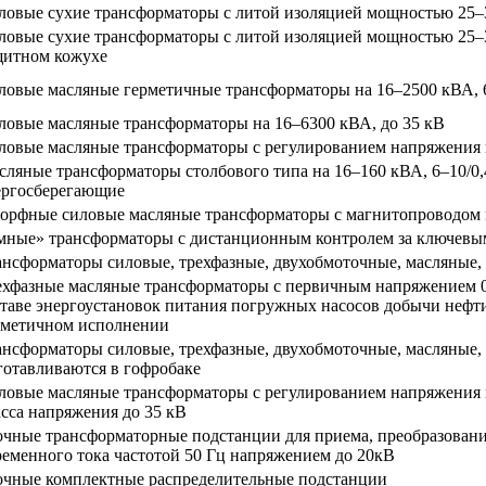
ловые сухие трансформаторы с литой изоляцией мощностью 25–3
ловые сухие трансформаторы с литой изоляцией мощностью 25–3
щитном кожухе
ловые масляные герметичные трансформаторы на 16–2500 кВА, 6
ловые масляные трансформаторы на 16–6300 кВА, до 35 кВ
ловые масляные трансформаторы с регулированием напряжения п
сляные трансформаторы столбового типа на 16–160 кВА, 6–10/0
ергосберегающие
орфные силовые масляные трансформаторы с магнитопроводом 
мные» трансформаторы с дистанционным контролем за ключевы
ансформаторы силовые, трехфазные, двухобмоточные, масляные, 
ехфазные масляные трансформаторы с первичным напряжением 0,
ставе энергоустановок питания погружных насосов добычи нефти 
рметичном исполнении
ансформаторы силовые, трехфазные, двухобмоточные, масляные, 
готавливаются в гофробаке
ловые масляные трансформаторы с регулированием напряжения
асса напряжения до 35 кВ
очные трансформаторные подстанции для приема, преобразовани
ременного тока частотой 50 Гц напряжением до 20кВ
очные комплектные распределительные подстанции