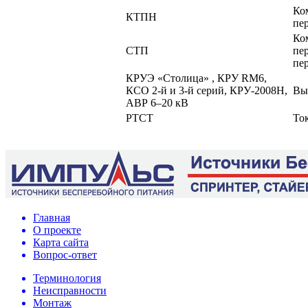
Ко
КТПН
пе
Ко
СТП
пе
пе
КРУЭ «Столица» , КРУ RM6,
КСО 2-й и 3-й серий, КРУ-2008Н,
Вы
АВР 6–20 кВ
РТСТ
То
Главная
О проекте
Карта сайта
Вопрос-ответ
Терминология
Неисправности
Монтаж