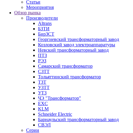
Статьи
Мероприятия
Обзор рынка
Производители
Altrans
БЗТИ
БирЗСТ
Георгиевский трансформаторный завод
Козловский завод электроаппаратуры
Невский трансформаторный завод
ПТЗ
РЭЗ
Самарский трансформатор
СЗТТ
Тольяттинский трансформатор
ТЗТ
УЗТТ
УТЗ
ЧЭ "Трансформатор"
EXC
KLM
Schneider Electric
Барнаульский трансформаторный завод
СВЭЛ
Серии