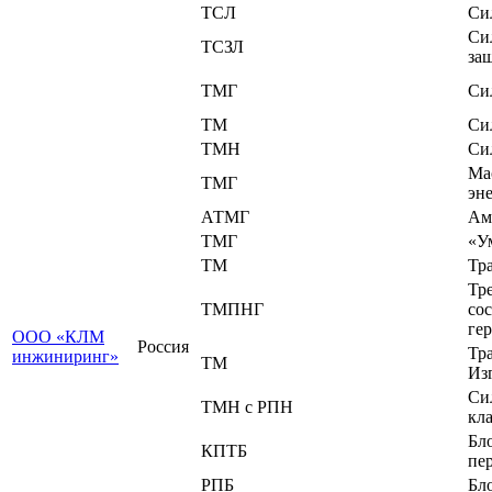
ТСЛ
Си
Си
ТСЗЛ
за
ТМГ
Си
ТМ
Си
ТМН
Си
Ма
ТМГ
эн
АТМГ
Ам
ТМГ
«У
ТМ
Тр
Тр
ТМПНГ
со
ге
ООО «КЛМ
Россия
Тр
инжиниринг»
ТМ
Из
Си
ТМН с РПН
кл
Бл
КПТБ
пе
РПБ
Бл